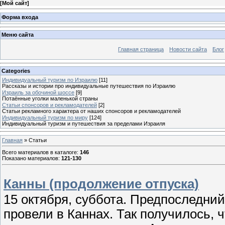
[
Мой сайт
]
Форма входа
Меню сайта
Главная страница
Новости сайта
Блог
Categories
Индивидуальный туризм по Израилю
[11]
Рассказы и истории про индивидуальные путешествия по Израилю
Израиль за обочиной шоссе
[9]
Потаённые уголки маленькой страны
Статьи спонсоров и рекламодателей
[2]
Статьи рекламного характера от наших спонсоров и рекламодателей
Индивидуальный туризм по миру
[124]
Индивидуальный туризм и путешествия за пределами Израиля
Главная
»
Статьи
Всего материалов в каталоге
:
146
Показано материалов
:
121-130
Канны (продолжение отпуска)
15 октября, суббота. Предпоследни
провели в Каннах. Так получилось, ч