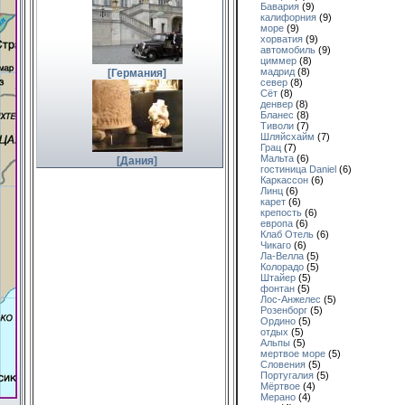
Бавария
(9)
калифорния
(9)
море
(9)
хорватия
(9)
автомобиль
(9)
циммер
(8)
мадрид
(8)
[
Германия
]
север
(8)
Сёт
(8)
денвер
(8)
Бланес
(8)
Тиволи
(7)
Шляйсхайм
(7)
Грац
(7)
Мальта
(6)
[
Дания
]
гостиница Daniel
(6)
Каркассон
(6)
Линц
(6)
карет
(6)
крепость
(6)
европа
(6)
Клаб Отель
(6)
Чикаго
(6)
Ла-Велла
(5)
Колорадо
(5)
Штайер
(5)
фонтан
(5)
Лос-Анжелес
(5)
Розенборг
(5)
Ордино
(5)
отдых
(5)
Альпы
(5)
мертвое море
(5)
Словения
(5)
Португалия
(5)
Мёртвое
(4)
Мерано
(4)