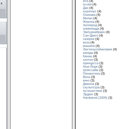
юта
(4)
 к
Isrotel
(4)
Дан
(4)
аэропорт
(4)
Окинава
(4)
Милан
(4)
Жерона
(4)
Хиллерод
(4)
олимпиада
(4)
Эмпуриабраво
(4)
Сан-Диего
(4)
галерея
(4)
виза
(4)
машина
(4)
Лихтенштейнкламм
(4)
канада
(4)
Канны
(4)
хилтон
(3)
принцесса
(3)
Нью-Йорк
(3)
Шлясхайм
(3)
Пинакотека
(3)
Вена
(3)
кино
(3)
Димона
(3)
скульптура
(3)
путешествие
(3)
Эрдинг
(3)
Hardwired (2009)
(3)