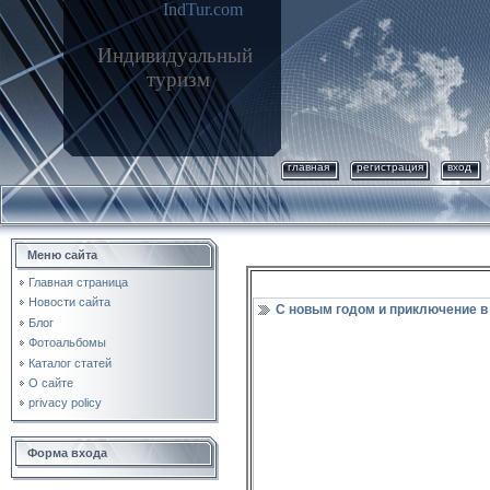
IndTur.com
Индивидуальный
туризм
главная
регистрация
вход
Меню сайта
Главная страница
Новости сайта
С новым годом и приключение в
Блог
Фотоальбомы
Каталог статей
О сайте
privacy policy
Форма входа