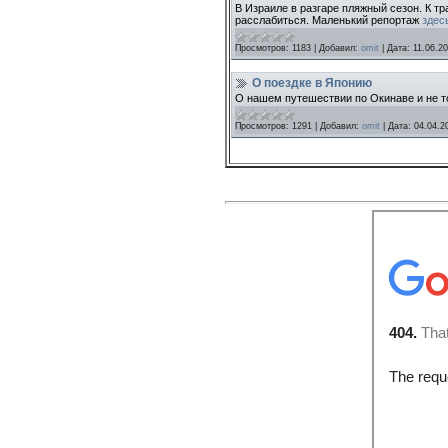
В Израиле в разгаре пляжный сезон. К тр
расслабиться. Маленький репортаж
здес
Просмотров:
1183
|
Добавил:
omit
|
Дата:
11.06.2
О поездке в Японию
О нашем путешествии по Окинаве и не то
Просмотров:
1291
|
Добавил:
omit
|
Дата:
04.04.2