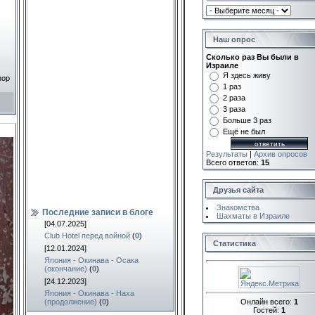
Наш опрос
Сколько раз Вы были в
Израиле
Я здесь живу
зор
1 раз
2 раза
3 раза
Больше 3 раз
Ещё не был
Результаты
|
Архив опросов
Всего ответов:
15
Друзья сайта
Знакомства
Последние записи в блоге
Шахматы в Израиле
[04.07.2025]
Club Hotel перед войной
(
0
)
Статистика
[12.01.2024]
Япония - Окинава - Осака
(окончание)
(
0
)
[24.12.2023]
Япония - Окинава - Наха
(продолжение)
(
0
)
Онлайн всего:
1
Гостей:
1