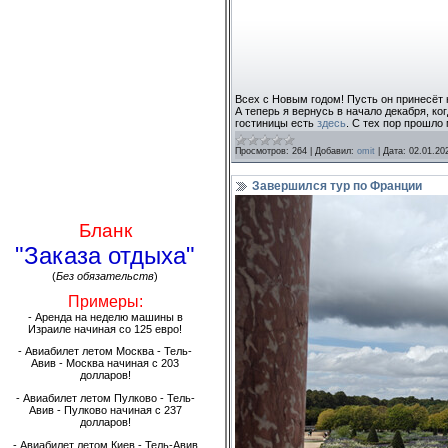
Всех с Новым годом! Пусть он принесёт
А теперь я вернусь в начало декабря, ко
гостиницы есть
здесь
. С тех пор прошло 
Просмотров:
264
|
Добавил:
omit
|
Дата:
02.01.20
Завершился тур по Франции
Бланк
"Заказа отдыха"
(
Без обязательств
)
Примеры:
- Аренда на неделю машины в
Израиле начиная со 125 евро!
- Авиабилет летом Москва - Тель-
Авив - Москва начиная с 203
долларов!
- Авиабилет летом Пулково - Тель-
Авив - Пулково начиная с 237
долларов!
- Авиабилет летом Киев - Тель-Авив