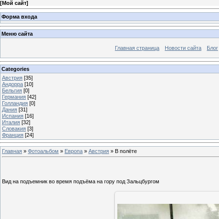
[
Мой сайт
]
Форма входа
Меню сайта
Главная страница
Новости сайта
Блог
Categories
Австрия
[35]
Андорра
[10]
Бельгия
[0]
Германия
[42]
Голландия
[0]
Дания
[31]
Испания
[16]
Италия
[32]
Словакия
[3]
Франция
[24]
Главная
»
Фотоальбом
»
Европа
»
Австрия
» В полёте
Вид на подъемник во время подъёма на гору под Зальцбургом