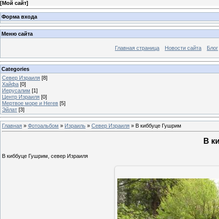
[
Мой сайт
]
Форма входа
Меню сайта
Главная страница
Новости сайта
Блог
Categories
Север Израиля
[8]
Хайфа
[0]
Иерусалим
[1]
Центр Израиля
[0]
Мертвое море и Негев
[5]
Эйлат
[3]
Главная
»
Фотоальбом
»
Израиль
»
Север Израиля
» В киббуце Гушрим
В к
В киббуце Гушрим, север Израиля