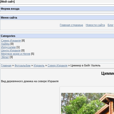
[
Мой сайт
]
Форма входа
Меню сайта
Главная страница
Новости сайта
Блог
Categories
Север Израиля
[8]
Хайфа
[0]
Иерусалим
[1]
Центр Израиля
[0]
Мертвое море и Негев
[5]
Эйлат
[3]
Главная
»
Фотоальбом
»
Израиль
»
Север Израиля
» Циммер в Бейт Халяль
Цимме
Вид деревянного домика на севере Израиля